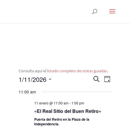
Consulta aquí el
listado completo de visitas guiadas
.
Navegació
Navega
1/11/2026
Buscar
Día
de
de
Seleccionar
vistas
búsqueda
11:00 am
fecha.
de
y
Evento
11 enero @ 11:00 am
-
1:00 pm
vistas
«El Real Sitio del Buen Retiro»
de
Puerta del Retiro en la Plaza de la
Eventos
Independencia.