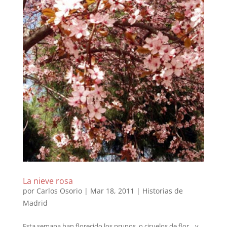
La nieve rosa
por
Carlos Osorio
|
Mar 18, 2011
|
Historias de
Madrid
Esta semana han florecido los prunos, o ciruelos de flor, y