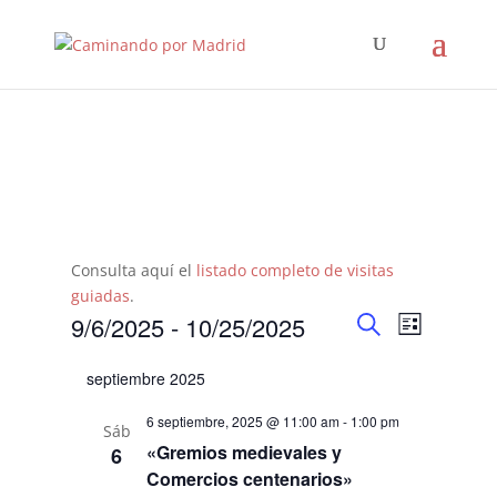
Consulta aquí el
listado completo de visitas
guiadas
.
Navegació
Navega
9/6/2025
 - 
10/25/2025
Lista
de
de
Buscar
Seleccionar
vistas
búsqueda
septiembre 2025
fecha.
de
y
Evento
6 septiembre, 2025 @ 11:00 am
-
1:00 pm
vistas
Sáb
«Gremios medievales y
6
de
Comercios centenarios»
Eventos