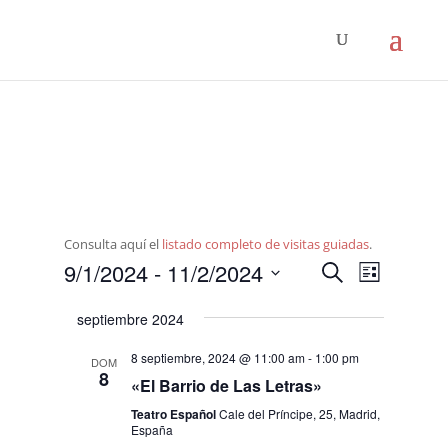
Consulta aquí el
listado completo de visitas guiadas
.
Navegació
Navega
9/1/2024
 - 
11/2/2024
Buscar
Lista
de
de
Seleccionar
vistas
búsqueda
septiembre 2024
fecha.
de
y
Evento
8 septiembre, 2024 @ 11:00 am
-
1:00 pm
DOM
vistas
8
«El Barrio de Las Letras»
de
Teatro Español
Cale del Príncipe, 25, Madrid,
Eventos
España