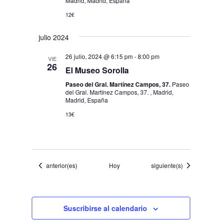
Madrid, Madrid, España
12€
julio 2024
26 julio, 2024 @ 6:15 pm
-
8:00 pm
VIE
26
El Museo Sorolla
Paseo del Gral. Martínez Campos, 37.
Paseo
del Gral. Martínez Campos, 37. , Madrid,
Madrid, España
13€
Eventos
Eventos
anterior(es)
Hoy
siguiente(s)
Suscribirse al calendario