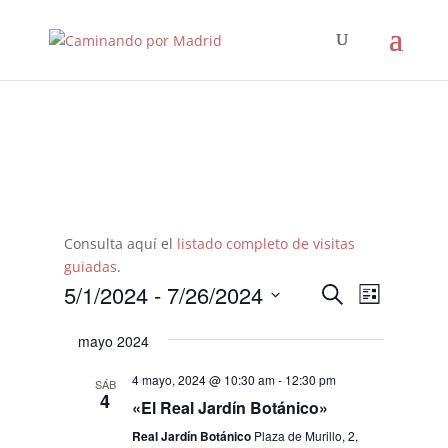
Consulta aquí el
listado completo de visitas
guiadas
.
Navegació
Navega
5/1/2024
 - 
7/26/2024
Buscar
Lista
de
de
Seleccionar
vistas
búsqueda
mayo 2024
fecha.
de
y
Evento
4 mayo, 2024 @ 10:30 am
-
12:30 pm
SÁB
vistas
4
«El Real Jardín Botánico»
de
Real Jardín Botánico
Plaza de Murillo, 2,