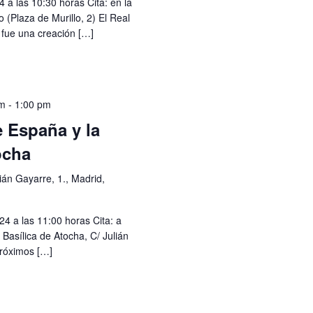
a las 10:30 horas Cita: en la
 (Plaza de Murillo, 2) El Real
 fue una creación […]
am
-
1:00 pm
 España y la
ocha
lián Gayarre, 1., Madrid,
 a las 11:00 horas Cita: a
a Basílica de Atocha, C/ Julián
próximos […]