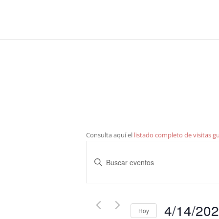
Consulta aquí el
listado completo de visitas g
Navegación
de
Introduce
búsqueda
la
y
palabra
clave.
vistas
4/14/20
Busca
de
Hoy
Eventos