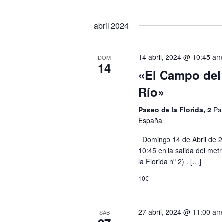
Eventos
Seleccionar
para
fecha.
la
abril 2024
palabra
clave.
14 abril, 2024 @ 10:45 a
DOM
14
«El Campo del
Río»
Paseo de la Florida, 2
Pa
España
Domingo 14 de Abril de 202
10:45 en la salida del met
la Florida nº 2) . […]
10€
27 abril, 2024 @ 11:00 a
SÁB