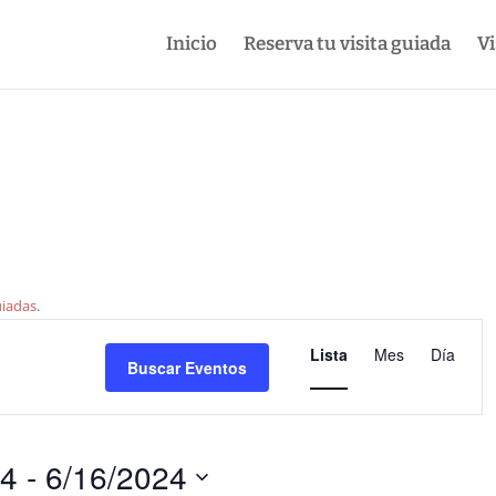
Inicio
Reserva tu visita guiada
Vi
uiadas
.
Navegació
de
Lista
Mes
Día
Buscar Eventos
vistas
de
Evento
24
 - 
6/16/2024