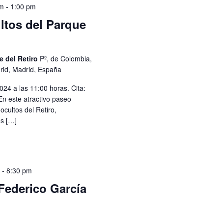
am
-
1:00 pm
ltos del Parque
e del Retiro
Pº, de Colombia,
rid, Madrid, España
4 a las 11:00 horas. Cita:
En este atractivo paseo
cultos del Retiro,
os […]
m
-
8:30 pm
Federico García