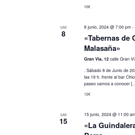
10€
8 junio, 2024 @ 7:00 pm
SÁB
8
«Tabernas de 
Malasaña»
Gran Vía, 12
calle Gran V
. Sábado 8 de Junio de 202
las 19 h. frente al bar Chi
paseo vamos a conocer [
12€
15 junio, 2024 @ 11:00 a
SÁB
15
«La Guindalera