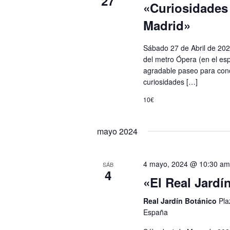
27
«Curiosidades
Madrid»
Sábado 27 de Abril de 2024
del metro Ópera (en el es
agradable paseo para cono
curiosidades […]
10€
mayo 2024
4 mayo, 2024 @ 10:30 a
SÁB
4
«El Real Jardí
Real Jardín Botánico
Pla
España