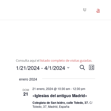
Consulta aquí el
listado completo de visitas guiadas
.
Navegació
Navega
1/21/2024
 - 
4/1/2024
Buscar
Lista
de
de
Seleccionar
vistas
búsqueda
enero 2024
fecha.
de
y
Evento
21 enero, 2024 @ 10:30 am
-
12:30 pm
DOM
vistas
21
«Iglesias del antiguo Madrid»
de
Colegiata de San Isidro, calle Toledo, 37.
C/
Eventos
Toledo, 37, Madrid, España