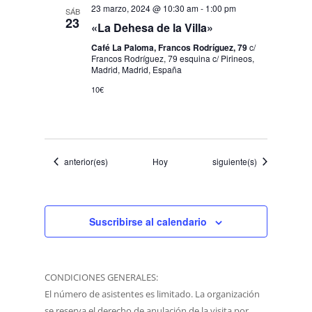
23 marzo, 2024 @ 10:30 am
-
1:00 pm
SÁB
23
«La Dehesa de la Villa»
Café La Paloma, Francos Rodríguez, 79
c/
Francos Rodríguez, 79 esquina c/ Pirineos,
Madrid, Madrid, España
10€
Eventos
Eventos
anterior(es)
Hoy
siguiente(s)
Suscribirse al calendario
CONDICIONES GENERALES:
El número de asistentes es limitado. La organización
se reserva el derecho de anulación de la visita por