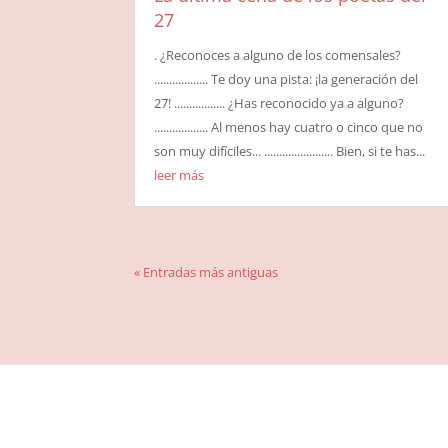
27
. ¿Reconoces a alguno de los comensales?
.................. Te doy una pista: ¡la generación del
27! ................. ¿Has reconocido ya a alguno?
.................. Al menos hay cuatro o cinco que no
son muy difíciles... ....................... Bien, si te has...
leer más
« Entradas más antiguas